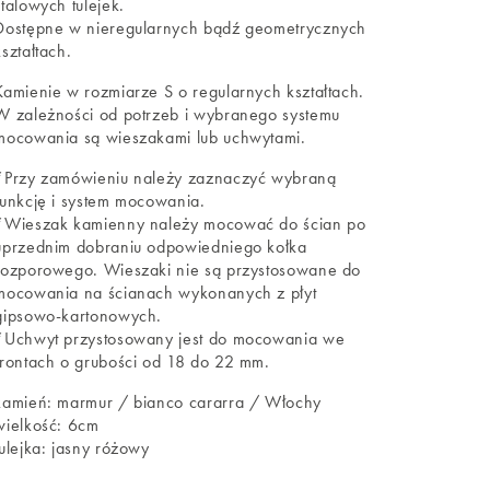
stalowych tulejek.
Dostępne w nieregularnych bądź geometrycznych
kształtach.
Kamienie w rozmiarze S o regularnych kształtach.
W zależności od potrzeb i wybranego systemu
mocowania są wieszakami lub uchwytami.
*Przy zamówieniu należy zaznaczyć wybraną
funkcję i system mocowania.
*Wieszak kamienny należy mocować do ścian po
uprzednim dobraniu odpowiedniego kołka
rozporowego. Wieszaki nie są przystosowane do
mocowania na ścianach wykonanych z płyt
gipsowo-kartonowych.
*Uchwyt przystosowany jest do mocowania we
frontach o grubości od 18 do 22 mm.
kamień: marmur / bianco cararra / Włochy
wielkość: 6cm
tulejka: jasny różowy
_