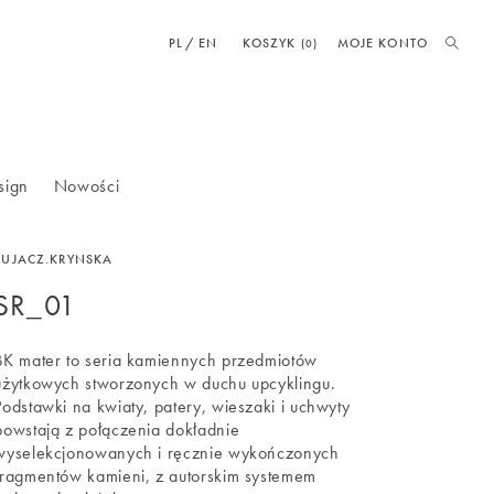
PL
EN
KOSZYK
MOJE KONTO
(0)
sign
Nowości
BUJACZ.KRYNSKA
SR_01
BK mater to seria kamiennych przedmiotów
użytkowych stworzonych w duchu upcyklingu.
Podstawki na kwiaty, patery, wieszaki i uchwyty
powstają z połączenia dokładnie
wyselekcjonowanych i ręcznie wykończonych
fragmentów kamieni, z autorskim systemem