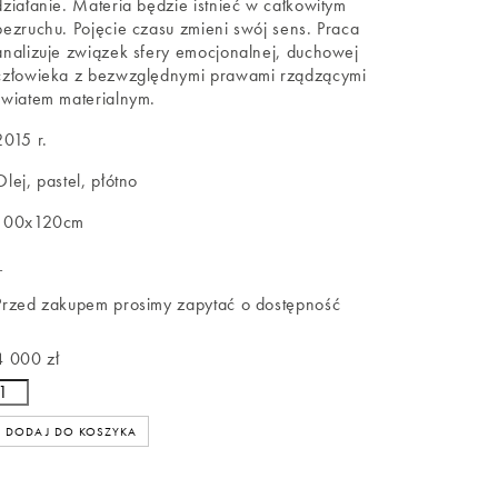
działanie. Materia będzie istnieć w całkowitym
bezruchu. Pojęcie czasu zmieni swój sens. Praca
analizuje związek sfery emocjonalnej, duchowej
człowieka z bezwzględnymi prawami rządzącymi
światem materialnym.
2015 r.
Olej, pastel, płótno
100x120cm
_
Przed zakupem prosimy zapytać o dostępność
4 000 zł
DODAJ DO KOSZYKA