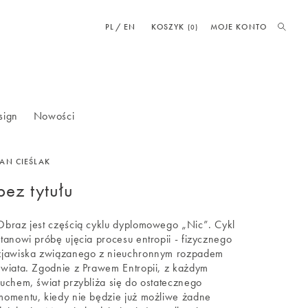
PL
EN
KOSZYK
MOJE KONTO
(0)
sign
Nowości
JAN CIEŚLAK
bez tytułu
Obraz jest częścią cyklu dyplomowego „Nic”. Cykl
stanowi próbę ujęcia procesu entropii - fizycznego
zjawiska związanego z nieuchronnym rozpadem
świata. Zgodnie z Prawem Entropii, z każdym
ruchem, świat przybliża się do ostatecznego
momentu, kiedy nie będzie już możliwe żadne