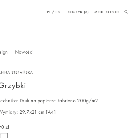
PL
EN
KOSZYK
MOJE KONTO
(0)
sign
Nowości
ANNA STEFAŃSKA
Grzybki
Technika: Druk na papierze Fabriano 200g/m2
Wymiary: 29,7x21 cm [A4]
90 zł