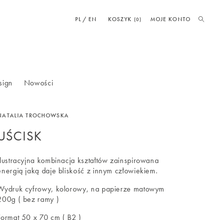
PL
EN
KOSZYK
MOJE KONTO
(0)
sign
Nowości
NATALIA TROCHOWSKA
UŚCISK
Ilustracyjna kombinacja kształtów zainspirowana
energią jaką daje bliskość z innym człowiekiem.
Wydruk cyfrowy, kolorowy, na papierze matowym
200g ( bez ramy )
Format 50 x 70 cm ( B2 )