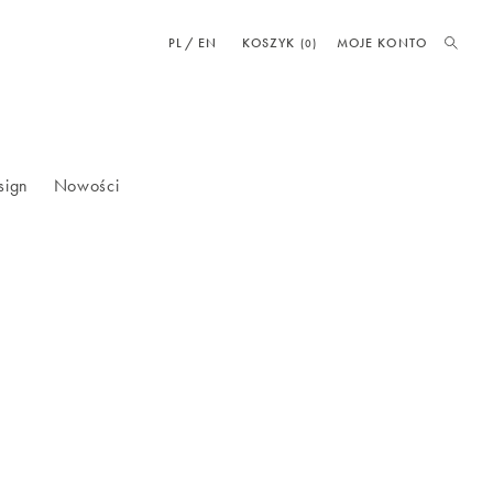
PL
EN
KOSZYK
MOJE KONTO
(0)
sign
Nowości