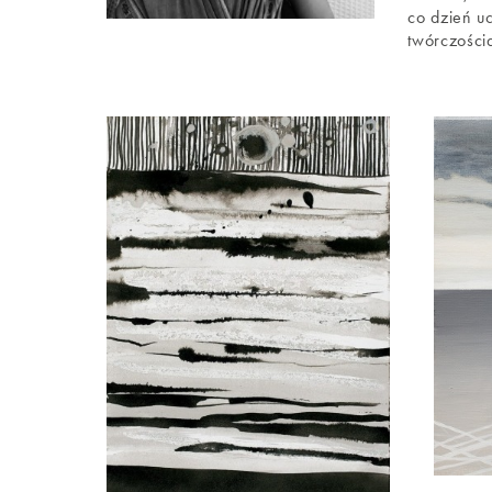
co dzień u
twórczości