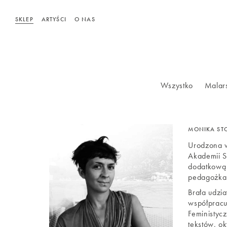
SKLEP
ARTYŚCI
O NAS
Wszystko
Malar
MONIKA ST
Urodzona 
Akademii S
dodatkową S
pedagożka
Brała udzi
współpracuj
Feministyc
tekstów, o