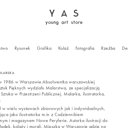
stwo
Rysunek
Grafika
Kolaż
Fotografia
Rzeźba
De
OLARSKA
w 1986 w Warszawie.
Absolwentka warszawskiej
ztuk Pięknych wydziału Malarstwa, ze specjalizacją
ztuka w Przestrzeni Publicznej. Malarka, ilustratorka,
.
ał w wielu wystawach zbiorowych jak i indywidualnych,
ąca jako ilustratorka m.in z Codziennikiem
znym i magazynem Nowe Peryferie. Autorka ilustracji do
kładek, kolaży i murali. Mieszka w Warszawie gdzie na